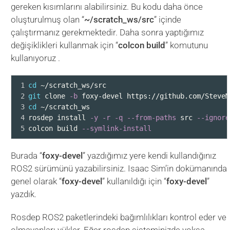
gereken kısımlarını alabilirsiniz. Bu kodu daha önce
oluşturulmuş olan “
~/scratch_ws/src
” içinde
çalıştırmanız gerekmektedir. Daha sonra yaptığımız
değişiklikleri kullanmak için “
colcon build
” komutunu
kullanıyoruz .
1
cd
 ~/scratch_ws/src
2
git
 clone 
-b
 foxy-devel https://github.com/SteveM
3
cd
 ~/scratch_ws
4
rosdep install 
-y
-r
-q
--from-paths
 src 
--ignore
5
colcon build 
--symlink-install
Burada “
foxy-devel
” yazdığımız yere kendi kullandığınız
ROS2 sürümünü yazabilirsiniz. Isaac Sim’in dokümanında
genel olarak “
foxy-devel
” kullanıldığı için “
foxy-devel
”
yazdık.
Rosdep ROS2 paketlerindeki bağımlılıkları kontrol eder ve