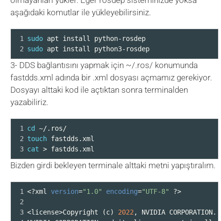
olmayanları yükler. Eğer rosdep sisteminizde yoksa
aşağıdaki komutlar ile yükleyebilirsiniz.
1
sudo
 apt install python-rosdep
2
sudo
 apt install python3-rosdep
3- DDS bağlantısını yapmak için ~/.ros/ konumunda
fastdds.xml adında bir .xml dosyası açmamız gerekiyor.
Dosyayı alttaki kod ile açtıktan sonra terminalden
yazabiliriz.
1
cd
 ~/.ros/
2
touch
 fastdds.xml
3
cat
 > fastdds.xml
Bizden girdi bekleyen terminale alttaki metni yapıştıralım.
1
<?xml 
version
=
"1.0"
encoding
=
"UTF-8"
 ?>
2
3
<license>Copyright (c) 
2022
, NVIDIA CORPORATION. 