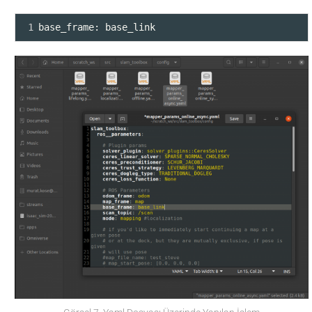
1
base_frame: base_link