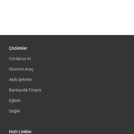
8:07 am
|
0 Yorum
Çözümler
Cordatus AI
Otonom Araç
Akıllı Şehirler
Bankacılık Finans
Eğitim
Sağlık