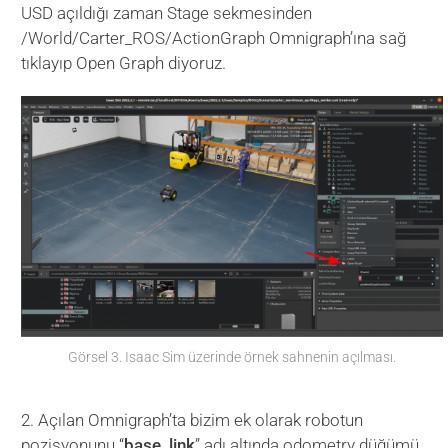
USD açıldığı zaman Stage sekmesinden
/World/Carter_ROS/ActionGraph Omnigraph’ına sağ
tıklayıp Open Graph diyoruz.
Görsel 3. Isaac Sim üzerinde örnek sahnenin açılması.
2. Açılan Omnigraph’ta bizim ek olarak robotun
pozisyonunu “
base_link
” adı altında odometry düğümü