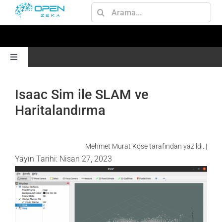
Skip
Ara:
to
content
Toggle
Navigation
ANA SAYFA
Isaac Sim ile SLAM ve
Haritalandırma
GEN AI
Mehmet Murat Köse
tarafından yazıldı. |
JETSON
Yayın Tarihi: Nisan 27, 2023
AI
OMNIVERSE