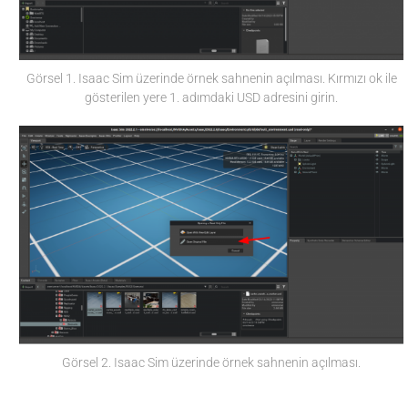
Görsel 1. Isaac Sim üzerinde örnek sahnenin açılması. Kırmızı ok ile
gösterilen yere 1. adımdaki USD adresini girin.
Görsel 2. Isaac Sim üzerinde örnek sahnenin açılması.