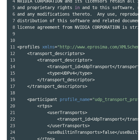
4
NVIDIA CORPORATION and its licensors retain all i
5
and proprietary rights 
in
 and to this software, r
6
and any modifications thereto.  Any use, reproduc
7
distribution of this software and related documen
8
license agreement from NVIDIA CORPORATION is stri
9
10
11
<profiles 
xmlns
=
"http://www.eprosima.com/XMLSchem
12
    <transport_descriptors>
13
        <transport_descriptor>
14
            <transport_id>UdpTransport</transport
15
            <type>UDPv4</type>
16
        </transport_descriptor>
17
    </transport_descriptors>
18
19
    <participant 
profile_name
=
"udp_transport_prof
20
        <rtps>
21
            <userTransports>
22
                <transport_id>UdpTransport</trans
23
            </userTransports>
24
            <useBuiltinTransports>false</useBuilt
25
        </rtps>