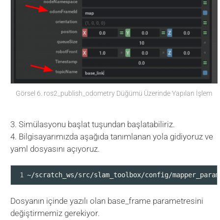
Görsel 6. ros2_publish_odometry Düğümü Üzerinde Yapılan İşlem
3. Simülasyonu başlat tuşundan başlatabiliriz.
4. Bilgisayarımızda aşağıda tanımlanan yola gidiyoruz ve
yaml dosyasını açıyoruz.
1
~/scratch_ws/src/slam_toolbox/config/mapper_param
Dosyanın içinde yazılı olan base_frame parametresini
değiştirmemiz gerekiyor.