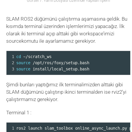
Görsel 7. Yaml Dosyası Üzerinde Yapılan İşlem
SLAM ROS2 düğümünü çalıştırma aşamasına geldik. Bu
kısımda terminal üzerinden işlemlerimizi yapacağız. İlk
olarak iki terminal açıp alttaki gibi workspace’imizi
sourcekomutu ile ayarlamamız gerekiyor.
1
cd
 ~/scratch_ws
2
source
 /opt/ros/foxy/setup.bash
3
source
 install/local_setup.bash 
Şimdi bunları yaptığımız ilk terminalimizden alttaki gibi
SLAM düğümünü çalıştırıp ikinci terminalden ise rviz2’yi
çalıştırmamız gerekiyor.
Terminal 1 :
1
ros2 launch slam_toolbox online_async_launch.py p