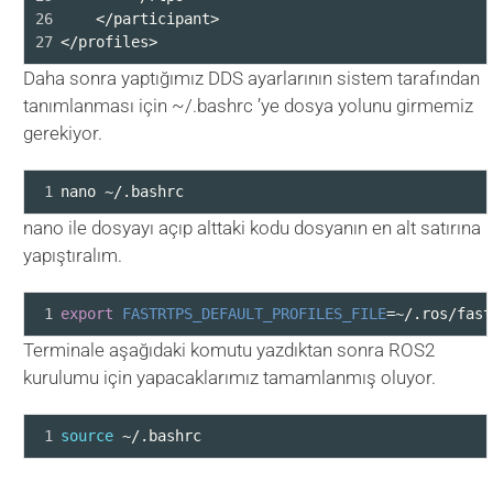
26
    </participant>
27
</profiles>
Daha sonra yaptığımız DDS ayarlarının sistem tarafından
tanımlanması için ~/.bashrc ’ye dosya yolunu girmemiz
gerekiyor.
1
nano ~/.bashrc
nano ile dosyayı açıp alttaki kodu dosyanın en alt satırına
yapıştıralım.
1
export
FASTRTPS_DEFAULT_PROFILES_FILE
=
~/.ros/fast
Terminale aşağıdaki komutu yazdıktan sonra ROS2
kurulumu için yapacaklarımız tamamlanmış oluyor.
1
source
 ~/.bashrc