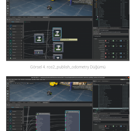
Görsel 4. ros2_publish_odometry Düğümü