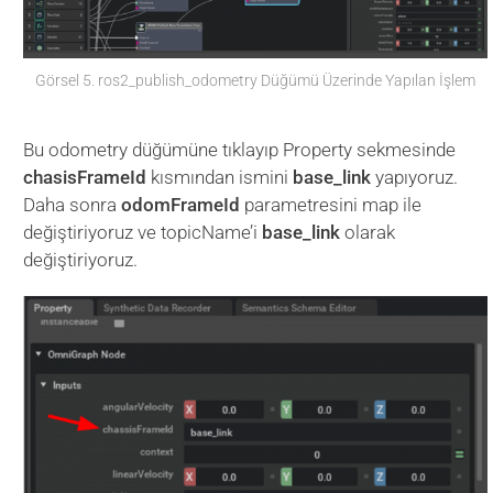
Görsel 5. ros2_publish_odometry Düğümü Üzerinde Yapılan İşlem
Bu odometry düğümüne tıklayıp Property sekmesinde
chasisFrameId
kısmından ismini
base_link
yapıyoruz.
Daha sonra
odomFrameId
parametresini map ile
değiştiriyoruz ve topicName’i
base_link
olarak
değiştiriyoruz.