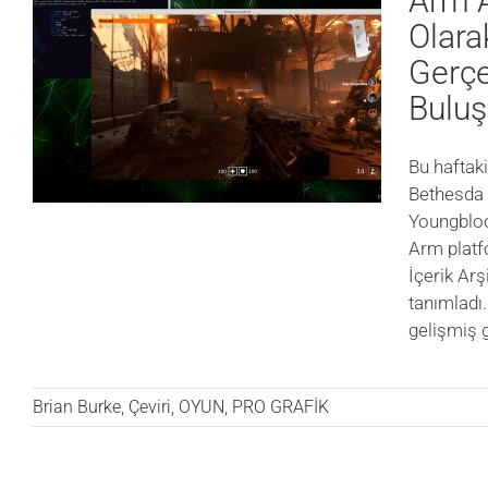
Arm A
Olara
Gerçe
Buluş
Bu haftaki
Bethesda
Youngblood
Arm platf
İçerik Arş
tanımladı
gelişmiş g
Brian Burke
,
Çeviri
,
OYUN
,
PRO GRAFİK