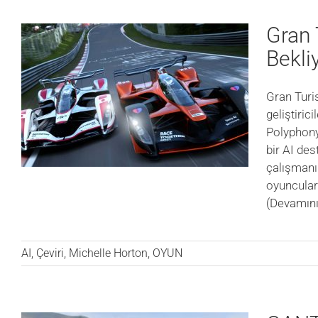
Gran 
Bekli
Gran Turi
geliştiric
Polyphony 
bir AI des
çalışmanı
oyuncular
(Devamını
AI
,
Çeviri
,
Michelle Horton
,
OYUN