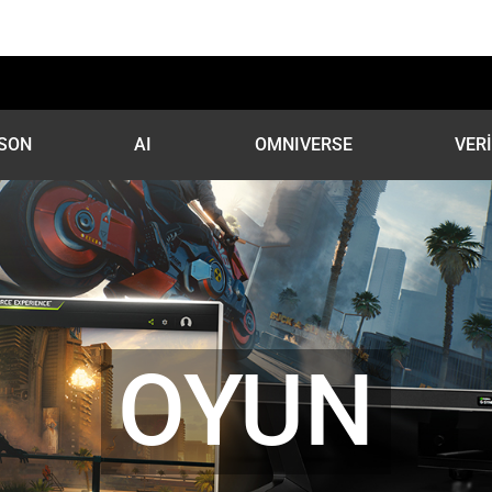
SON
AI
OMNIVERSE
VER
OYUN