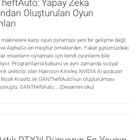
heftAuto: Yapay Zeka
ından Oluşturulan Oyun
ları
n makinelere karşı oyun oynaması yeni bir gelişme değil.
ve AlphaGo en meşhur örneklerden. Fakat günümüzdeki
lar, insanların oynaması için kendi oyunlarını bile
biliyor. Programlama tutkunu ve aynı zamanda sosyal
rik üreticisi olan Harrison Kinsley, NVIDIA AI podcast
Noah Kravitz ile GANTheftAuto’nun oluşturulması
 konuştu. GANTheftAuto,
...(Devamını oku)