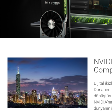
NVIDI
Comp
Dijital iki
Donanım ve
dönüştürü
NVIDIA'nı
dünyanın 