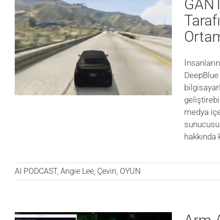
GANT
Taraf
Ortam
İnsanları
DeepBlue 
bilgisayar
geliştire
medya içe
sunucusu 
hakkında
AI PODCAST
,
Angie Lee
,
Çeviri
,
OYUN