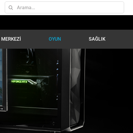
Ara:
İ MERKEZİ
OYUN
SAĞLIK