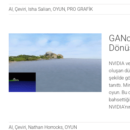
AI
,
Çeviri
,
Isha Salian
,
OYUN
,
PRO GRAFİK
GANcr
Dönü
NVIDIA ve 
oluşan dün
şekilde gö
tanıttı. M
oyun. Bu 
bahsettiği
NVIDIA'n
AI
,
Çeviri
,
Nathan Horrocks
,
OYUN