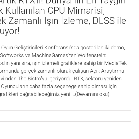
rtık RTX’li! Dünyanın En Yaygın
k Kullanılan CPU Mimarisi,
k Zamanlı Işın İzleme, DLSS ile
uyor!
 Oyun Geliştiricileri Konferansı'nda gösterilen iki demo,
 Softworks ve MachineGames'ten Wolfenstein:
'ın yanı sıra, ışın izlemeli grafiklere sahip bir MediaTek
ormunda gerçek zamanlı olarak çalışan Açık Araştırma
ivi'nden The Bistro'yu içeriyordu. RTX, sektörü yeniden
. Oyuncuların daha fazla seçeneğe sahip olması için
rafikleri dağıtabileceğimiz yeni
...(Devamını oku)