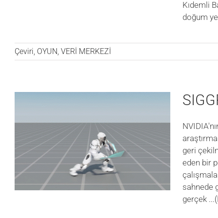
Kıdemli B
doğum yer
Çeviri
,
OYUN
,
VERİ MERKEZİ
SIGG
NVIDIA'nın
araştırma 
geri çekil
eden bir 
çalışmalar
sahnede gi
gerçek
..