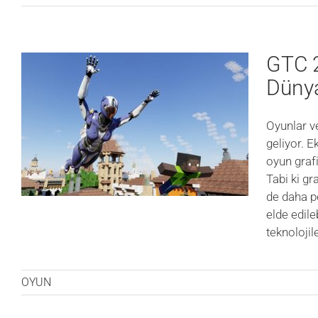
GTC 2
Dünya
Oyunlar v
geliyor. E
oyun grafi
Tabi ki gr
de daha p
elde edile
teknolojil
OYUN