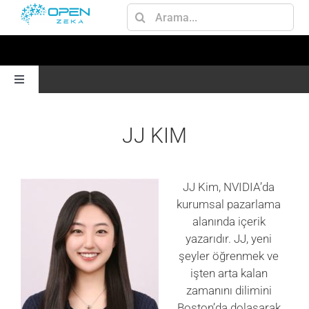
Skip
Ara:
to
content
Toggle
Navigation
ANA SAYFA
JJ KIM
GEN AI
JJ Kim, NVIDIA’da
kurumsal pazarlama
JETSON
alanında içerik
yazarıdır. JJ, yeni
AI
şeyler öğrenmek ve
işten arta kalan
zamanını dilimini
OMNIVERSE
Boston’da dolaşarak