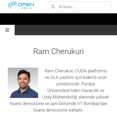
Skip
Ara:
to
content
Toggle
Navigation
ANA SAYFA
Ram Cherukuri
GEN AI
Ram Cherukuri, CUDA platformu
ve DLA yazılımı için kıdemli ürün
JETSON
yöneticisidir. Purdue
Üniversitesi’nden Havacılık ve
AI
Uzay Mühendisliği alanında yüksek
lisans derecesine ve aynı bölümde IIT Bombay’dan
lisans derecesine sahiptir.
OMNIVERSE