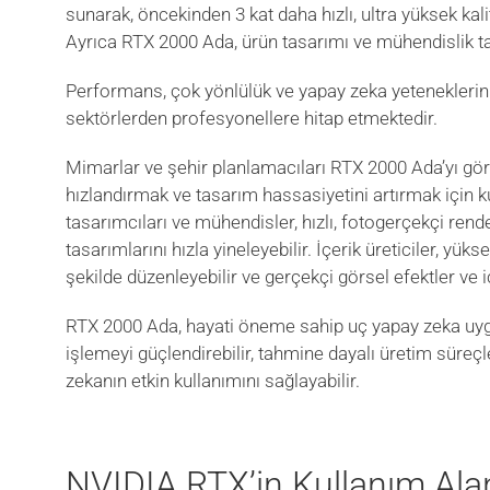
sunarak, öncekinden 3 kat daha hızlı, ultra yüksek kali
Ayrıca RTX 2000 Ada, ürün tasarımı ve mühendislik tasa
Performans, çok yönlülük ve yapay zeka yeteneklerini
sektörlerden profesyonellere hitap etmektedir.
Mimarlar ve şehir planlamacıları RTX 2000 Ada’yı görse
hızlandırmak ve tasarım hassasiyetini artırmak için kul
tasarımcıları ve mühendisler, hızlı, fotogerçekçi ren
tasarımlarını hızla yineleyebilir. İçerik üreticiler, yü
şekilde düzenleyebilir ve gerçekçi görsel efektler ve i
RTX 2000 Ada, hayati öneme sahip uç yapay zeka uygul
işlemeyi güçlendirebilir, tahmine dayalı üretim süreç
zekanın etkin kullanımını sağlayabilir.
NVIDIA RTX’in Kullanım Ala