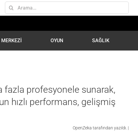
Ara:
İ MERKEZİ
OYUN
SAĞLIK
 fazla profesyonele sunarak,
un hızlı performans, gelişmiş
OpenZeka tarafından yazıldı. |