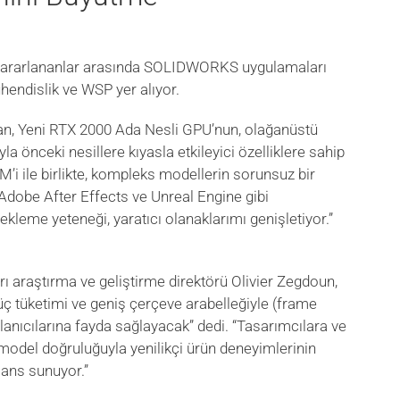
 yararlananlar arasında SOLIDWORKS uygulamaları
endislik ve WSP yer alıyor.
an, Yeni RTX 2000 Ada Nesli GPU’nun, olağanüstü
önceki nesillere kıyasla etkileyici özelliklere sahip
 ile birlikte, kompleks modellerin sorunsuz bir
Adobe After Effects ve Unreal Engine gibi
ekleme yeteneği, yaratıcı olanaklarımı genişletiyor.”
raştırma ve geliştirme direktörü Olivier Zegdoun,
güç tüketimi ve geniş çerçeve arabelleğiyle (frame
ıcılarına fayda sağlayacak” dedi. “Tasarımcılara ve
model doğruluğuyla yenilikçi ürün deneyimlerinin
ans sunuyor.”