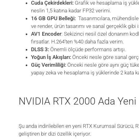
Cuda Çekirdekleri:
Grafik ve hesaplama iş yükle
neslin 1,5 katına kadar FP32 verimi.
16 GB GPU Belleği:
Tasarımcılara, mühendislere
ve render, ürün tasarımı ve sanal gerçeklik gibi 
AV1 Encoder
: Sekizinci nesil özel donanım kod
fırsatlar. H.264’ten %40 daha fazla verim.
DLSS 3:
Önemli ölçüde performans artışı.
Yoğun İş Akışları:
Önceki nesle göre sanal gerçe
Güç Verimliliği:
Önceki nesle göre aynı güç tüke
yapay zeka ve hesaplama iş yüklerinde 2 kata k
NVIDIA RTX 2000 Ada Yeni Ö
Şu anda indirilebilen en yeni RTX Kurumsal Sürücü, RT
geliştiren bir dizi özellik içeriyor.