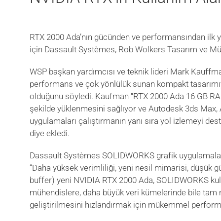
RTX 2000 Ada’nın gücünden ve performansından ilk
için Dassault Systèmes, Rob Wolkers Tasarım ve Müh
WSP başkan yardımcısı ve teknik lideri Mark Kauffm
performans ve çok yönlülük sunan kompakt tasarımıyla 
olduğunu söyledi. Kaufman “RTX 2000 Ada 16 GB RAM’i
şekilde yüklenmesini sağlıyor ve Autodesk 3ds Max, 
uygulamaları çalıştırmanın yanı sıra yol izlemeyi dest
diye ekledi.
Dassault Systèmes SOLIDWORKS grafik uygulamaları a
“Daha yüksek verimliliği, yeni nesil mimarisi, düşük 
buffer) yeni NVIDIA RTX 2000 Ada, SOLIDWORKS kullan
mühendislere, daha büyük veri kümelerinde bile tam 
geliştirilmesini hızlandırmak için mükemmel perform