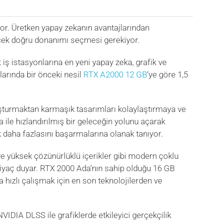
or. Üretken yapay zekanın avantajlarından
recek doğru donanımı seçmesi gerekiyor.
 iş istasyonlarına en yeni yapay zeka, grafik ve
arında bir önceki nesil
RTX A2000 12 GB
‘ye göre 1,5
uşturmaktan karmaşık tasarımları kolaylaştırmaya ve
a ile hızlandırılmış bir geleceğin yolunu açarak
aha fazlasını başarmalarına olanak tanıyor.
ve yüksek çözünürlüklü içerikler gibi modern çoklu
tiyaç duyar. RTX 2000 Ada’nın sahip olduğu 16 GB
ha hızlı çalışmak için en son teknolojilerden ve
IDIA DLSS ile grafiklerde etkileyici gerçekçilik