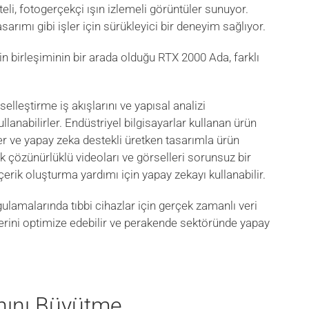
teli, fotogerçekçi ışın izlemeli görüntüler sunuyor.
rımı gibi işler için sürükleyici bir deneyim sağlıyor.
n birleşiminin bir arada olduğu RTX 2000 Ada, farklı
lleştirme iş akışlarını ve yapısal analizi
lanabilirler. Endüstriyel bilgisayarlar kullanan ürün
der ve yapay zeka destekli üretken tasarımla ürün
ksek çözünürlüklü videoları ve görselleri sorunsuz bir
çerik oluşturma yardımı için yapay zekayı kullanabilir.
amalarında tıbbi cihazlar için gerçek zamanlı veri
lerini optimize edebilir ve perakende sektöründe yapay
nını Büyütme