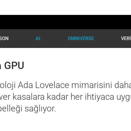
SON
AI
OMNIVERSE
VER
a GPU
loji Ada Lovelace mimarisini daha
er kasalara kadar her ihtiyaca uyg
elleği sağlıyor.