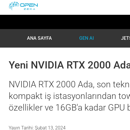
Skip
to
content
ANA SAYFA
GEN AI
JET
Yeni NVIDIA RTX 2000 Ad
NVIDIA RTX 2000 Ada, son tekno
kompakt iş istasyonlarından tow
özellikler ve 16GB'a kadar GPU b
Yayın Tarihi: Şubat 13, 2024