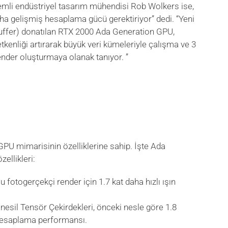
emli endüstriyel tasarım mühendisi Rob Wolkers ise,
ha gelişmiş hesaplama gücü gerektiriyor” dedi. “Yeni
buffer) donatılan RTX 2000 Ada Generation GPU,
tkenliği artırarak büyük veri kümeleriyle çalışma ve 3
nder oluşturmaya olanak tanıyor. ”
U mimarisinin özelliklerine sahip. İşte Ada
ellikleri:
 fotogerçekçi render için 1.7 kat daha hızlı ışın
esil Tensör Çekirdekleri, önceki nesle göre 1.8
 hesaplama performansı.