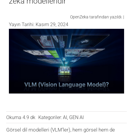
zeka modelleridir
VERİ MERKEZİ
OpenZeka tarafından yazıldı. |
Yayın Tarihi: Kasım 29, 2024
OYUN
SAĞLIK
Okuma 4.9 dk
Kategoriler:
AI
,
GEN AI
Görsel dil modelleri (VLM’ler), hem görsel hem de