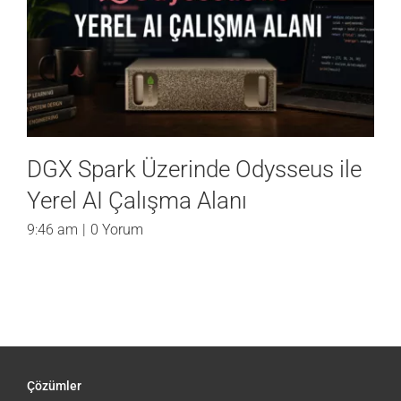
DGX Spark Üzerinde Unsloth ile
Yerel Model İnce Ayarı (Fine-
Tuning)
8:07 am
|
0 Yorum