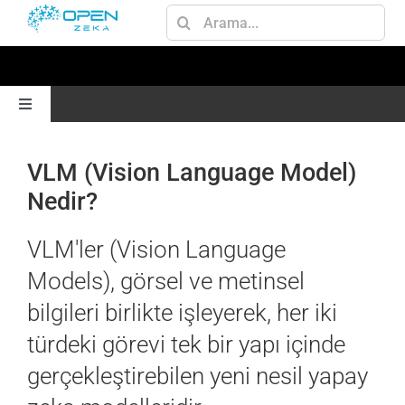
Skip
Ara:
to
content
Toggle
Navigation
ANA SAYFA
VLM (Vision Language Model)
Nedir?
GEN AI
VLM'ler (Vision Language
JETSON
Models), görsel ve metinsel
bilgileri birlikte işleyerek, her iki
AI
türdeki görevi tek bir yapı içinde
gerçekleştirebilen yeni nesil yapay
OMNIVERSE