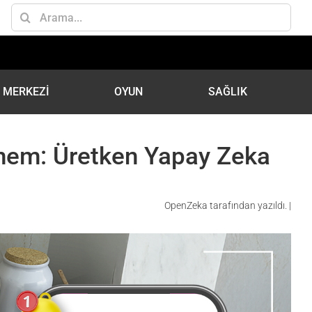
Ara:
İ MERKEZİ
OYUN
SAĞLIK
Dönem: Üretken Yapay Zeka
OpenZeka tarafından yazıldı. |