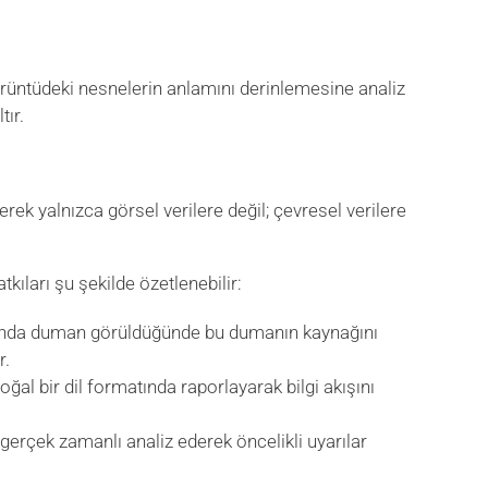
görüntüdeki nesnelerin anlamını derinlemesine analiz
tır.
rerek yalnızca görsel verilere değil; çevresel verilere
kıları şu şekilde özetlenebilir:
landa duman görüldüğünde bu dumanın kaynağını
r.
oğal bir dil formatında raporlayarak bilgi akışını
 gerçek zamanlı analiz ederek öncelikli uyarılar