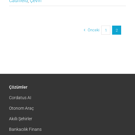
Caulfield
,
Çeviri
Önceki
1
2
Çözümler
Cordatus AI
Otonom Araç
Akıllı Şehirler
Bankacılık Finans