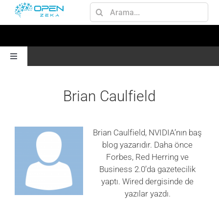
Skip
Ara:
to
content
Toggle
Navigation
ANA SAYFA
Brian Caulfield
GEN AI
Brian Caulfield, NVIDIA’nın baş
blog yazarıdır. Daha önce
JETSON
Forbes, Red Herring ve
Business 2.0’da gazetecilik
AI
yaptı. Wired dergisinde de
yazılar yazdı.
OMNIVERSE