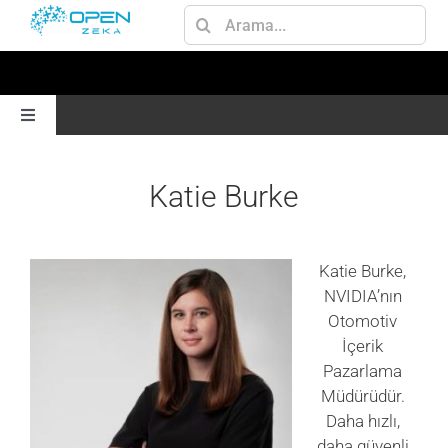
Skip
Ara:
to
content
Toggle
Navigation
ANA SAYFA
Katie Burke
GEN AI
Katie Burke,
NVIDIA’nın
JETSON
Otomotiv
İçerik
AI
Pazarlama
Müdürüdür.
Daha hızlı,
OMNIVERSE
daha güvenli