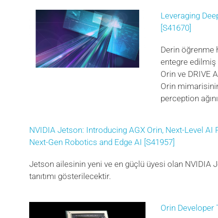
Leveraging Dee
[S41670]
Derin öğrenme hı
entegre edilmiş
Orin ve DRIVE A
Orin mimarisini
perception ağını
NVIDIA Jetson: Introducing AGX Orin, Next-Level AI
Next-Gen Robotics and Edge AI [S41957]
Jetson ailesinin yeni ve en güçlü üyesi olan NVIDIA
tanıtımı gösterilecektir.
Orin Developer 