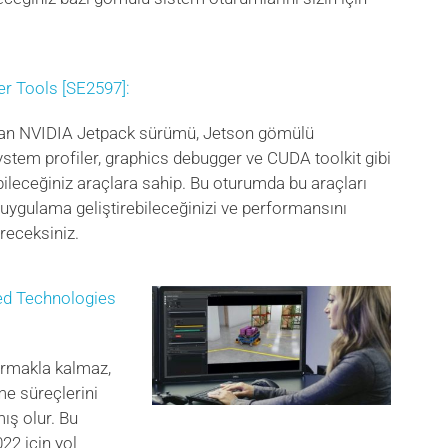
r Tools [SE2597]:
nan NVIDIA Jetpack sürümü, Jetson gömülü
stem profiler, graphics debugger ve CUDA toolkit gibi
ileceğiniz araçlara sahip. Bu oturumda bu araçları
 uygulama geliştirebileceğinizi ve performansını
öreceksiniz.
ed Technologies
ırmakla kalmaz,
me süreçlerini
mış olur. Bu
22 için yol