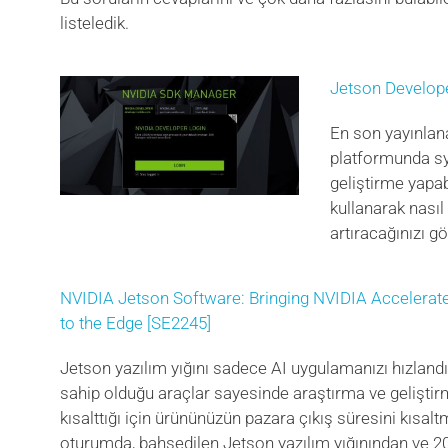
listeledik.
Jetson Develope
En son yayınla
platformunda sy
geliştirme yapab
kullanarak nasıl
artıracağınızı g
NVIDIA Jetson Software: Bringing NVIDIA Accelerat
to the Edge [SE2245]
Jetson yazılım yığını sadece AI uygulamanızı hızland
sahip olduğu araçlar sayesinde araştırma ve geliştir
kısalttığı için ürününüzün pazara çıkış süresini kısalt
oturumda, bahsedilen Jetson yazılım yığınından ve 20