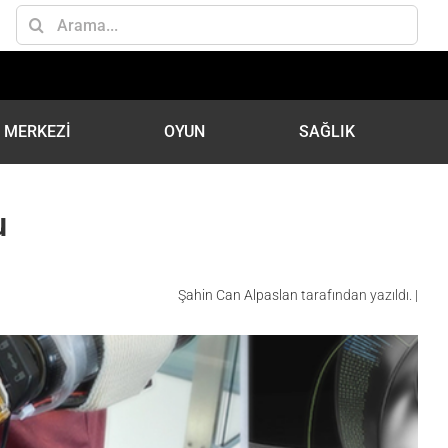
Ara:
İ MERKEZİ
OYUN
SAĞLIK
u
Şahin Can Alpaslan
tarafından yazıldı. |