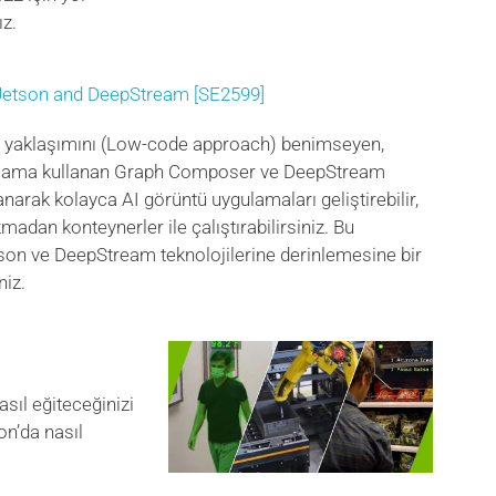
ız.
 Jetson and DeepStream [SE2599]
d yaklaşımını (Low-code approach) benimseyen,
lama kullanan Graph Composer ve DeepStream
lanarak kolayca AI görüntü uygulamaları geliştirebilir,
zmadan konteynerler ile çalıştırabilirsiniz. Bu
n ve DeepStream teknolojilerine derinlemesine bir
niz.
asıl eğiteceğinizi
on’da nasıl