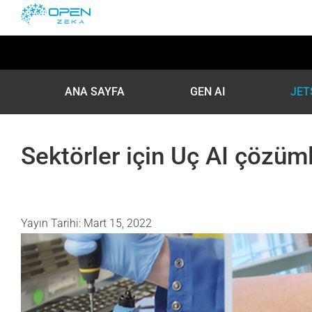
Skip
to
content
ANA SAYFA
GEN AI
JET
Sektörler için Uç AI çözüm
Yayın Tarihi: Mart 15, 2022