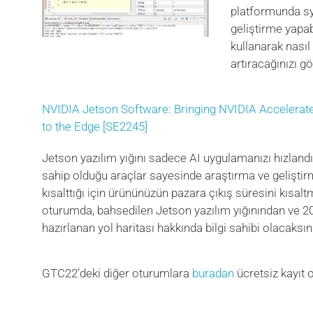
platformunda sy
geliştirme yapab
kullanarak nasıl
artıracağınızı g
NVIDIA Jetson Software: Bringing NVIDIA Accelerat
to the Edge [SE2245]
Jetson yazılım yığını sadece AI uygulamanızı hızland
sahip olduğu araçlar sayesinde araştırma ve geliştir
kısalttığı için ürününüzün pazara çıkış süresini kısalt
oturumda, bahsedilen Jetson yazılım yığınından ve 20
hazırlanan yol haritası hakkında bilgi sahibi olacaksın
GTC22’deki diğer oturumlara
buradan
ücretsiz kayıt o