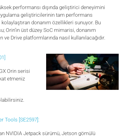
üksek performansı dışında geliştirici deneyimini
uygulama geliştiricilerinin tam performans
 kolaylaştıran donanım özellikleri sunuyor. Bu
; Orin’in üst düzey SoC mimarisi, donanım
on ve Drive platformlarında nasıl kullanılacağıdır.
01]
X Orin serisi
ikkat etmeniz
labilirsiniz.
r Tools [SE2597]:
nan NVIDIA Jetpack sürümü, Jetson gömülü