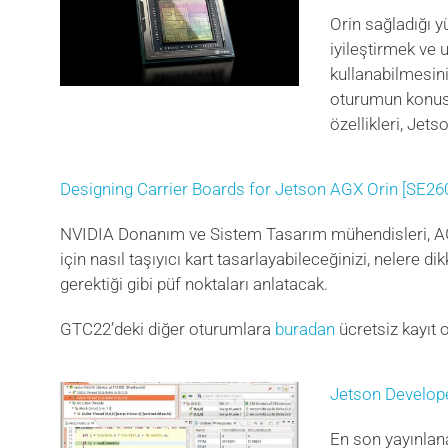
Orin sağladığı y
iyileştirmek ve 
kullanabilmesini
oturumun konusu
özellikleri, Jets
Designing Carrier Boards for Jetson AGX Orin [SE26
NVIDIA Donanım ve Sistem Tasarım mühendisleri, AG
için nasıl taşıyıcı kart tasarlayabileceğinizi, nelere d
gerektiği gibi püf noktaları anlatacak.
GTC22’deki diğer oturumlara
buradan
ücretsiz kayıt o
Jetson Develope
En son yayınla