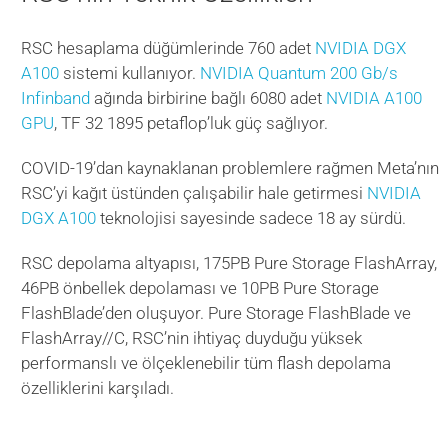
RSC hesaplama düğümlerinde 760 adet
NVIDIA DGX
A100
sistemi kullanıyor.
NVIDIA Quantum 200 Gb/s
Infinband
ağında birbirine bağlı 6080 adet
NVIDIA A100
GPU
, TF 32 1895 petaflop’luk güç sağlıyor.
COVID-19’dan kaynaklanan problemlere rağmen Meta’nın
RSC’yi kağıt üstünden çalışabilir hale getirmesi
NVIDIA
DGX A100
teknolojisi sayesinde sadece 18 ay sürdü.
RSC depolama altyapısı, 175PB Pure Storage FlashArray,
46PB önbellek depolaması ve 10PB Pure Storage
FlashBlade’den oluşuyor. Pure Storage FlashBlade ve
FlashArray//C, RSC’nin ihtiyaç duyduğu yüksek
performanslı ve ölçeklenebilir tüm flash depolama
özelliklerini karşıladı.