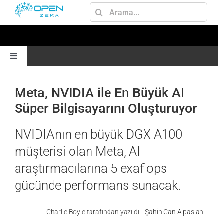
Skip
Ara:
to
content
Toggle
Navigation
ANA SAYFA
Meta, NVIDIA ile En Büyük AI
Süper Bilgisayarını Oluşturuyor
GEN AI
NVIDIA'nın en büyük DGX A100
JETSON
müşterisi olan Meta, AI
araştırmacılarına 5 exaflops
AI
gücünde performans sunacak.
OMNIVERSE
Charlie Boyle
tarafından yazıldı. |
Şahin Can Alpaslan