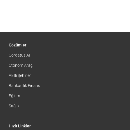
2:34 pm
|
0 Yorum
Çözümler
Cordatus AI
Otonom Araç
Akıllı Şehirler
Bankacılık Finans
Eğitim
Sağlık