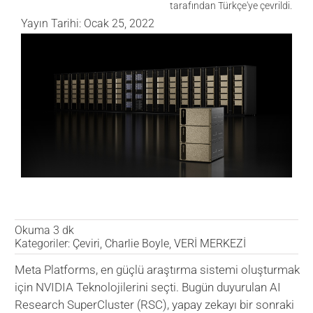
tarafından Türkçe'ye çevrildi.
Yayın Tarihi: Ocak 25, 2022
VERİ MERKEZİ
OYUN
SAĞLIK
Okuma 3 dk
Kategoriler:
Çeviri
,
Charlie Boyle
,
VERİ MERKEZİ
Meta Platforms, en güçlü araştırma sistemi oluşturmak
için NVIDIA Teknolojilerini seçti. Bugün duyurulan AI
Research SuperCluster (RSC), yapay zekayı bir sonraki