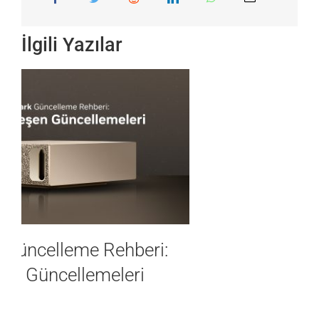
İlgili Yazılar
NVIDIA DGX Spark: Veri Merkezi
Performansı, Masaüstü
Konforunda