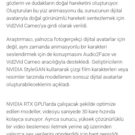
gözlerin ve dudakların doğal hareketini oluşturuyor.
Oluşturulan bu yüz animasyonu da, sunucunun dijital
avatarıyla doğal görünümlü hareketi sentezlemek için
Vid2Vid Cameo’ya girdi olarak verildi.
Araştırmacı, yalnızca fotogerçekçi dijital avatarlar için
değil, aynı zamanda animasyonlu bir karakteri
seslendirmek için de konuşmasını Audio2Face ve
Vid2Vid Cameo aracılığıyla destekledi. Geliştiricilerin
NVIDIA StyleGAN kullanarak çizgi film karakterleri veya
resimler tarzında modellenen sonsuz dijital avatarlar
oluşturabileceklerini açıkladı.
NVIDIA RTX GPU’larda çalışacak şekilde optimize
edilen modeller, videoyu saniyede 30 kare hızında
kolayca sunuyor. Ayrıca sunucu, yüksek çözünürlüklü
bir video beslemesi iletmek yerine ağ üzerinden
yalnızca ses verilerini gönderdiği için bant genişliği