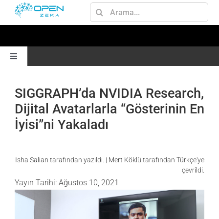
Skip
Ara:
to
content
Toggle
Navigation
ANA SAYFA
SIGGRAPH’da NVIDIA Research,
Dijital Avatarlarla “Gösterinin En
GEN AI
İyisi”ni Yakaladı
JETSON
Isha Salian
tarafından yazıldı. |
Mert Köklü
tarafından Türkçe'ye
çevrildi.
AI
Yayın Tarihi: Ağustos 10, 2021
OMNIVERSE