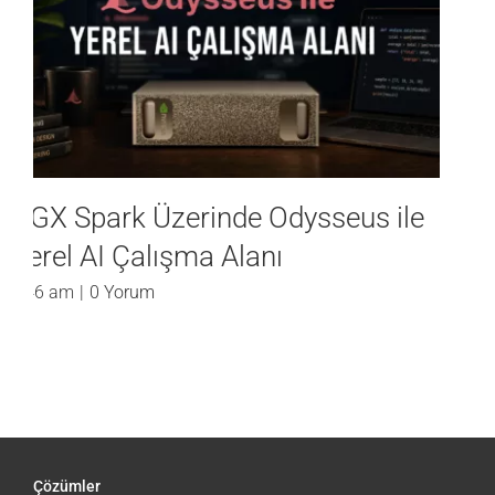
DGX Spark Üzerinde Unsloth ile
Yerel Model İnce Ayarı (Fine-
Tuning)
8:07 am
|
0 Yorum