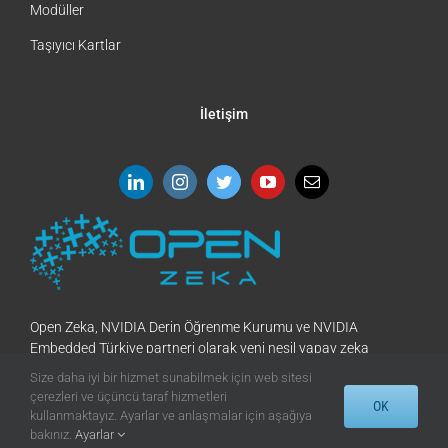
Modüller
Taşıyıcı Kartlar
İletişim
Open Zeka, NVIDIA Derin Öğrenme Kurumu ve NVIDIA
Embedded Türkiye partneri olarak yeni nesil yapay zeka
algoritmaları ve sensörleri kullanarak akıllı
şehir
ve otonom
Size daha iyi bir hizmet sunabilmek için web sitesi
sistem konusunda çalışmaktadır. Özellikle uçtan uca çözüm
çerezleri ve üçüncü taraf hizmetleri
OK
geliştirilmesi konusunda eğitim, danışmanlık proje ortaklığı
kullanmaktayız. Ayarlar ve anlaşmalar için aşağıya
hizmetleri sunmaktadır.
bakınız.
Ayarlar