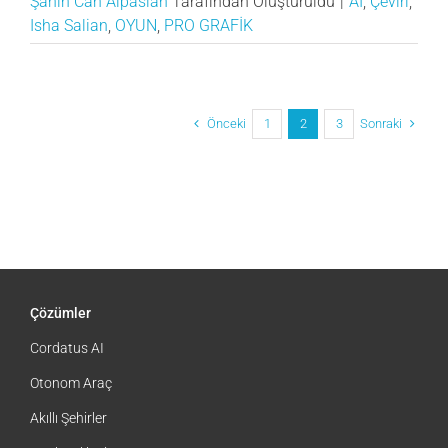
Şahin Can Alpaslan
Tarafından Oluşturuldu
|
AI
,
Çeviri
,
Isha Salian
,
OYUN
,
PRO GRAFİK
Önceki
Sonraki
1
2
3
Çözümler
Cordatus AI
Otonom Araç
Akıllı Şehirler