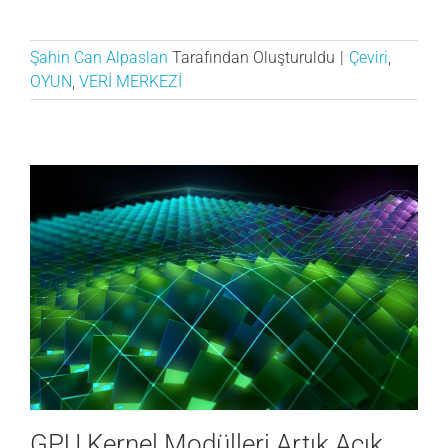
Şahin Can Alpaslan
Tarafından Oluşturuldu
|
Çeviri
,
OYUN
,
VERİ MERKEZİ
GPU Kernel Modülleri Artık Açık