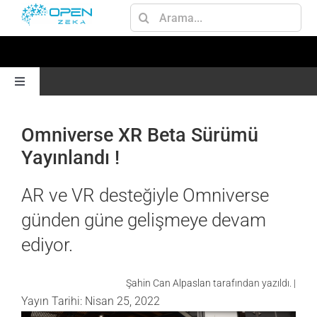
Skip
Ara:
to
content
Toggle
Navigation
ANA SAYFA
Omniverse XR Beta Sürümü
Yayınlandı !
GEN AI
AR ve VR desteğiyle Omniverse
JETSON
günden güne gelişmeye devam
ediyor.
AI
Şahin Can Alpaslan
tarafından yazıldı. |
Yayın Tarihi: Nisan 25, 2022
OMNIVERSE