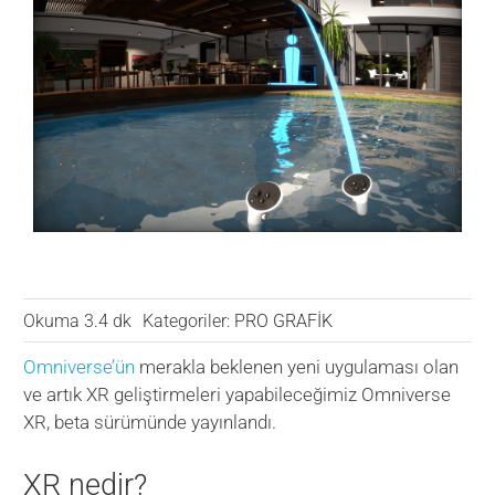
VERİ MERKEZİ
OYUN
SAĞLIK
Okuma 3.4 dk
Kategoriler:
PRO GRAFİK
Omniverse’ün
merakla beklenen yeni uygulaması olan
ve artık XR geliştirmeleri yapabileceğimiz Omniverse
XR, beta sürümünde yayınlandı.
XR nedir?