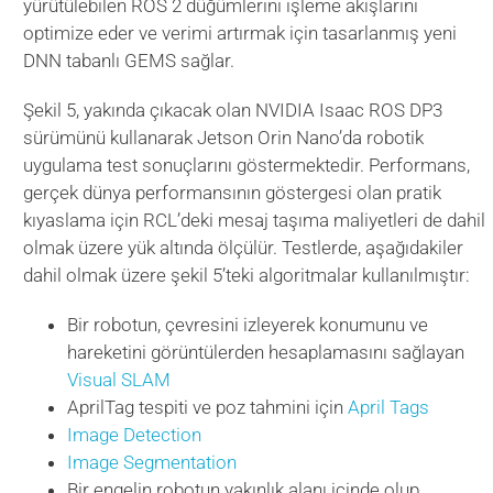
yürütülebilen ROS 2 düğümlerini işleme akışlarını
optimize eder ve verimi artırmak için tasarlanmış yeni
DNN tabanlı GEMS sağlar.
Şekil 5, yakında çıkacak olan NVIDIA Isaac ROS DP3
sürümünü kullanarak Jetson Orin Nano’da robotik
uygulama test sonuçlarını göstermektedir. Performans,
gerçek dünya performansının göstergesi olan pratik
kıyaslama için RCL’deki mesaj taşıma maliyetleri de dahil
olmak üzere yük altında ölçülür. Testlerde, aşağıdakiler
dahil olmak üzere şekil 5’teki algoritmalar kullanılmıştır:
Bir robotun, çevresini izleyerek konumunu ve
hareketini görüntülerden hesaplamasını sağlayan
Visual SLAM
AprilTag tespiti ve poz tahmini için
April Tags
Image Detection
Image Segmentation
Bir engelin robotun yakınlık alanı içinde olup