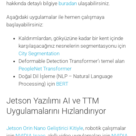
hakkında detaylı bilgiye
buradan
ulaşabilirsiniz.
Aşağıdaki uygulamalar ile hemen çalışmaya
başlayabilirsiniz:
Kaldırımlardan, gökyüzüne kadar bir kent içinde
karşılaşacağınız nesnelerin segmentasyonu için
City Segmentation
Deformable Detection Transformer’ı temel alan
PeopleNet Transformer
Doğal Dil İşleme (NLP – Natural Language
Processing) için
BERT
Jetson Yazılımı AI ve TTM
Uygulamalarını Hızlandırıyor
Jetson Orin Nano Geliştirici Kitiyle
, robotik çalışmalar
için
NVIDIA Isaac
, akıllı video uygulamaları için
NVIDIA