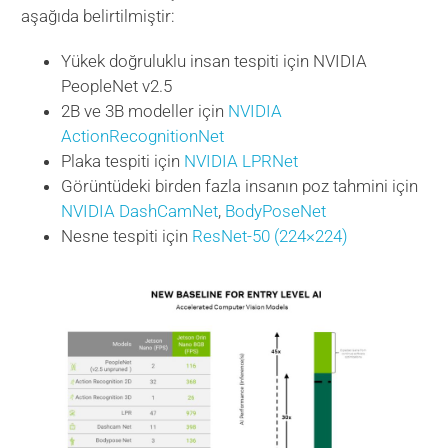
aşağıda belirtilmiştir:
Yükek doğruluklu insan tespiti için NVIDIA
PeopleNet v2.5
2B ve 3B modeller için
NVIDIA
ActionRecognitionNet
Plaka tespiti için
NVIDIA LPRNet
Görüntüdeki birden fazla insanın poz tahmini için
NVIDIA DashCamNet
,
BodyPoseNet
Nesne tespiti için
ResNet-50 (224×224)