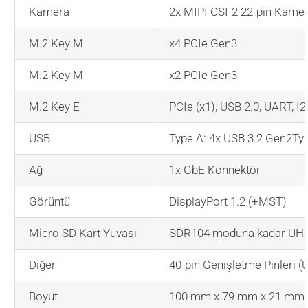
Kamera
2x MIPI CSI-2 22-pin Kame
M.2 Key M
x4 PCIe Gen3
M.2 Key M
x2 PCIe Gen3
M.2 Key E
PCIe (x1), USB 2.0, UART, I2
USB
Type A: 4x USB 3.2 Gen2Typ
Ağ
1x GbE Konnektör
Görüntü
DisplayPort 1.2 (+MST)
Micro SD Kart Yuvası
SDR104 moduna kadar UHS-
Diğer
40-pin Genişletme Pinleri (
Boyut
100 mm x 79 mm x 21 mm