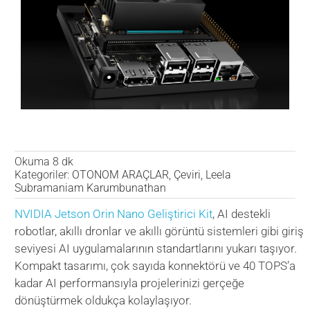
VERİ MERKEZİ
OYUN
SAĞLIK
Okuma 8 dk
Kategoriler:
OTONOM ARAÇLAR
,
Çeviri
,
Leela
Subramaniam Karumbunathan
NVIDIA Jetson Orin Nano Geliştirici Kit
, AI destekli
robotlar, akıllı dronlar ve akıllı görüntü sistemleri gibi giriş
seviyesi AI uygulamalarının standartlarını yukarı taşıyor.
Kompakt tasarımı, çok sayıda konnektörü ve 40 TOPS’a
kadar AI performansıyla projelerinizi gerçeğe
dönüştürmek oldukça kolaylaşıyor.