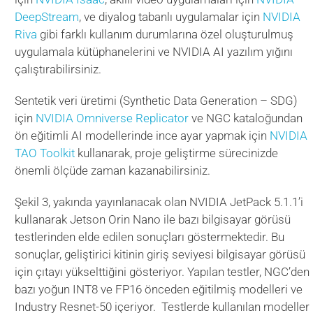
DeepStream
, ve diyalog tabanlı uygulamalar için
NVIDIA
Riva
gibi farklı kullanım durumlarına özel oluşturulmuş
uygulamala kütüphanelerini ve NVIDIA AI yazılım yığını
çalıştırabilirsiniz.
Sentetik veri üretimi (Synthetic Data Generation – SDG)
için
NVIDIA Omniverse Replicator
ve NGC kataloğundan
ön eğitimli AI modellerinde ince ayar yapmak için
NVIDIA
TAO Toolkit
kullanarak, proje geliştirme sürecinizde
önemli ölçüde zaman kazanabilirsiniz.
Şekil 3, yakında yayınlanacak olan NVIDIA JetPack 5.1.1’i
kullanarak Jetson Orin Nano ile bazı bilgisayar görüsü
testlerinden elde edilen sonuçları göstermektedir. Bu
sonuçlar, geliştirici kitinin giriş seviyesi bilgisayar görüsü
için çıtayı yükselttiğini gösteriyor. Yapılan testler, NGC’den
bazı yoğun INT8 ve FP16 önceden eğitilmiş modelleri ve
Industry Resnet-50 içeriyor. Testlerde kullanılan modeller