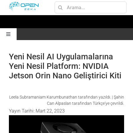
Skip
Ara:
to
content
Toggle
Navigation
ANA SAYFA
Yeni Nesil AI Uygulamalarına
Yeni Nesil Platform: NVIDIA
GEN AI
Jetson Orin Nano Geliştirici Kiti
JETSON
Leela Subramaniam Karumbunathan
tarafından yazıldı. |
Şahin
Can Alpaslan
tarafından Türkçe'ye çevrildi.
AI
Yayın Tarihi: Mart 22, 2023
OMNIVERSE