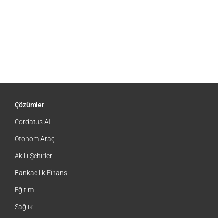
Geçirin
8:27 am
|
0 Yorum
Çözümler
Cordatus AI
Otonom Araç
Akıllı Şehirler
Bankacılık Finans
Eğitim
Sağlık