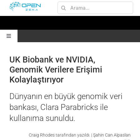
Skip
Ara:
to
content
Toggle
Navigation
ANA SAYFA
UK Biobank ve NVIDIA,
Genomik Verilere Erişimi
GEN AI
Kolaylaştırıyor
JETSON
Dünyanın en büyük genomik veri
bankası, Clara Parabricks ile
AI
kullanıma sunuldu.
OMNIVERSE
Craig Rhodes
tarafından yazıldı. |
Şahin Can Alpaslan