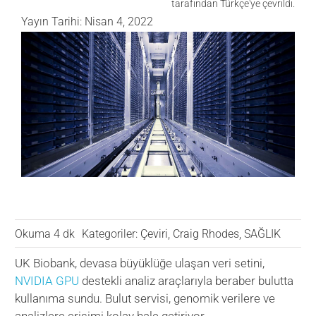
tarafından Türkçe'ye çevrildi.
Yayın Tarihi: Nisan 4, 2022
VERİ MERKEZİ
OYUN
SAĞLIK
Okuma 4 dk
Kategoriler:
Çeviri
,
Craig Rhodes
,
SAĞLIK
UK Biobank, devasa büyüklüğe ulaşan veri setini,
NVIDIA GPU
destekli analiz araçlarıyla beraber bulutta
kullanıma sundu. Bulut servisi, genomik verilere ve