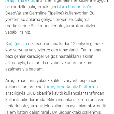
Araştırma ekibi
, analizlerini genetik merkezlerine uygun
bir modelle çalıştırmak için
Clara Parabricks’in
DeepVariant Germline Pipeline’ı kullanıyorlar. Bu
yöntem şu anlama geliyor, projenize, çalışma
merkezlerine özel modeller oluşturarak analizler
yapabilirsiniz.
Sağlığımıza
etki eden şu ana kadar 12 milyon genetik
kod varyantı ve yüzlerce gen tanımlandı. Tanımlanan
bazı genler karaciğer ve göz hastalıkları riskinin
artmasıyla, bazıları da diyabet ve astım riskinin
azalmasıyla bağlantılı.
Araştırmacıların yüksek kaliteli varyant tespiti için
kullandıkları araç seti,
Araştırma Analiz Platformu
aracılığıyla UK Biobank’a kayıtlı kullanıcılar tarafından
kullanılabilir durumda. Bilim insanları, ilk referans veri
setlerini oluşturmak için kullanılan aynı biyoinformatik
işlem hattını çalıştırarak, UK Biobank’taki dizilenmiş